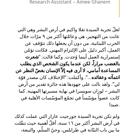
Research Assistant – Aimee Ghanem
لعلّ تجربة السيدة تقلا واكيم في أرض البشر وهي التي
عانت من التهجير، هي وعائلتها أكثر من ۹ مرّات خلال
الحرب اللبنانية، من دون أن يجعلها ذلك تتوّقف عن
العمل، أكبر دليل على الإلتزام المهني. فكانت تؤمّن
إستمرارية العمل أينما وُجدت. وكما قالت: “
شعرت
بالغضب مراراً، لكن عندما يكون الشخص الذي يطلب
المساعدة أمامي، لا أرى فيه إلاّ الإنسان بغضّ النظر عن
انتمآته وعقائده
…”. وأكملت: “الإختلاف كان مصدر قوّة
لي”. ولقد نالت على جهودها هذه جائزة تقدير من أرض
البشر – لوزان سويسرا في نهاية مسيرتها المهنية. كما
كانت عضواً مؤسّساً في تجمّع المؤسّسات الأهلية في
صيدا.
ولم تكن تجربة السيدة جورجيت عازار التي عملت كذلك
في أرض البشر أكثر من ۱٦ سنة، أقلّ أهمية حيث تنقّلت
ما بين باب التبّانة في طرابلس، وحيّ السلّم، والنبعة،